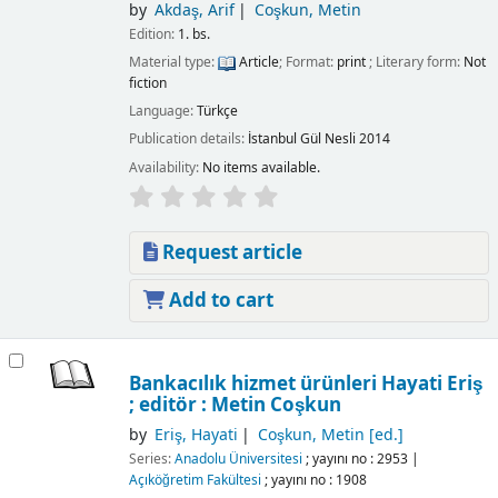
by
Akdaş, Arif
Coşkun, Metin
Edition:
1. bs.
Material type:
Article
; Format:
print
; Literary form:
Not
fiction
Language:
Türkçe
Publication details:
İstanbul
Gül Nesli
2014
Availability:
No items available.
Request article
Add to cart
Bankacılık hizmet ürünleri
Hayati Eriş
; editör : Metin Coşkun
by
Eriş, Hayati
Coşkun, Metin
[ed.]
Series:
Anadolu Üniversitesi
; yayını no : 2953
|
Açıköğretim Fakültesi
; yayını no : 1908