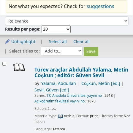
Not what you expected? Check for
suggestions
Sort
Sort by:
Results per page:
Unhighlight
Select all
Clear all
Select titles to:
Results
Türev araçlar
Abdullah Yalama, Metin
Coşkun ; editör: Güven Sevil
by
Yalama, Abdullah
Coşkun, Metin
[ed.]
Sevil, Güven
[ed.]
Series:
T.C Anadolu Üniversitesi yayını no
; 2913
|
Açıköğretim fakültesi yayını no
; 1870
Edition:
2. bs.
Material type:
Article
; Format:
print
; Literary form:
Not
fiction
Language:
Tatarca