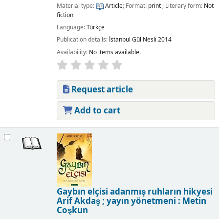
Material type:
Article
; Format:
print
; Literary form:
Not
fiction
Language:
Türkçe
Publication details:
İstanbul
Gül Nesli
2014
Availability:
No items available.
Request article
Add to cart
Gaybın elçisi adanmış ruhların hikyesi
Arif Akdaş ; yayın yönetmeni : Metin
Coşkun