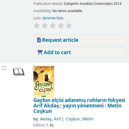
Publication details:
Eskişehir
Anadolu Üniversitesi
2014
Availability:
No items available.
Lists:
deneme liste
.
Request article
Add to cart
Gaybın elçisi adanmış ruhların hikyesi
Arif Akdaş ; yayın yönetmeni : Metin
Coşkun
by
Akdaş, Arif
Coşkun, Metin
Edition:
1. bs.