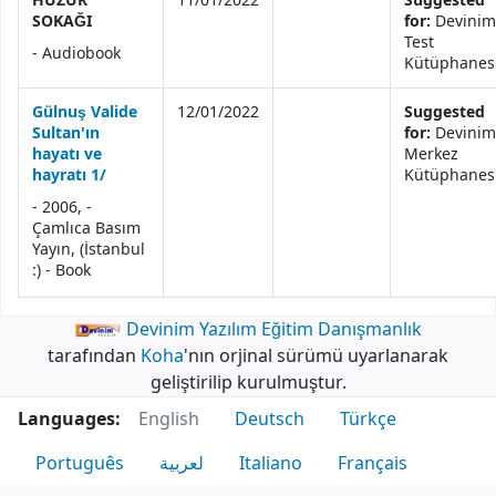
HUZUR
11/01/2022
Suggested
SOKAĞI
for:
Devinim
Test
- Audiobook
Kütüphanes
Gülnuş Valide
12/01/2022
Suggested
Sultan'ın
for:
Devinim
hayatı ve
Merkez
hayratı 1/
Kütüphanes
- 2006, -
Çamlıca Basım
Yayın, (İstanbul
:) - Book
Devinim Yazılım Eğitim Danışmanlık
tarafından
Koha
'nın orjinal sürümü uyarlanarak
geliştirilip kurulmuştur.
Languages:
English
Deutsch
Türkçe
Português
لعربية
Italiano
Français