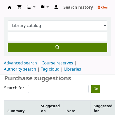
Search history
Clear
Devinim Kütüphanesi
Advanced search
Course reserves
Authority search
Tag cloud
Libraries
Purchase suggestions
Search for:
Go
Suggested
Suggested
Summary
on
Note
for